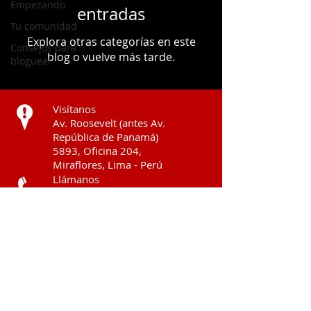
Empezando
entradas
Tu comunidad
Explora otras categorías en este
Consejos para
blog o vuelve más tarde.
bloguear
Visítanos
Av. Roosevelt (antes Av.
República de Panamá)
5893, Oficina 204,
Miraflores, Lima - Perú
Llámanos
C:
999 878 770
Contáctanos
olandauro@asesortribut
ario.com.pe
© 2023 por Soluciones de