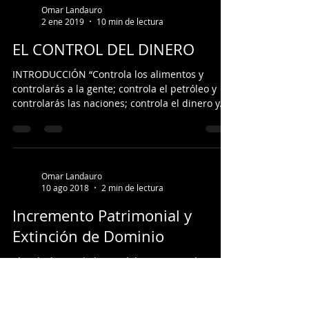
Omar Landauro
2 ene 2019
10 min de lectura
EL CONTROL DEL DINERO
INTRODUCCIÓN “Controla los alimentos y
controlarás a la gente; controla el petróleo y
controlarás las naciones; controla el dinero y...
Omar Landauro
10 ago 2018
2 min de lectura
Incremento Patrimonial y
Extinción de Dominio
El artículo 52° de la Ley del Impuesto a la Renta
señala que se presume que los incrementos
patrimoniales cuyo origen no puede ser...